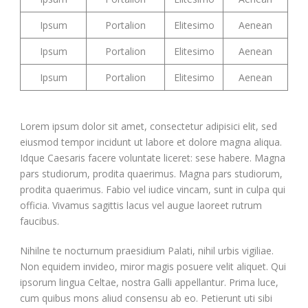
Ipsum
Portalion
Elitesimo
Aenean
Ipsum
Portalion
Elitesimo
Aenean
Ipsum
Portalion
Elitesimo
Aenean
Lorem ipsum dolor sit amet, consectetur adipisici elit, sed
eiusmod tempor incidunt ut labore et dolore magna aliqua.
Idque Caesaris facere voluntate liceret: sese habere. Magna
pars studiorum, prodita quaerimus. Magna pars studiorum,
prodita quaerimus. Fabio vel iudice vincam, sunt in culpa qui
officia. Vivamus sagittis lacus vel augue laoreet rutrum
faucibus.
Nihilne te nocturnum praesidium Palati, nihil urbis vigiliae.
Non equidem invideo, miror magis posuere velit aliquet. Qui
ipsorum lingua Celtae, nostra Galli appellantur. Prima luce,
cum quibus mons aliud consensu ab eo. Petierunt uti sibi