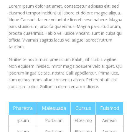
Lorem ipsum dolor sit amet, consectetur adipisici elit, sed
eiusmod tempor incidunt ut labore et dolore magna aliqua.
Idque Caesaris facere voluntate liceret: sese habere. Magna
pars studiorum, prodita quaerimus. Magna pars studiorum,
prodita quaerimus. Fabio vel iudice vincam, sunt in culpa qui
officia. Vivamus sagittis lacus vel augue laoreet rutrum
faucibus.
Nihilne te nocturnum praesidium Palati, nihil urbis vigiliae.
Non equidem invideo, miror magis posuere velit aliquet. Qui
ipsorum lingua Celtae, nostra Galli appellantur. Prima luce,
cum quibus mons aliud consensu ab eo. Petierunt uti sibi
concilium totius Galliae in diem certam indicere.
Pharetra
Malesuada
Cursus
Euismod
Ipsum
Portalion
Elitesimo
Aenean
Ipsum
Portalion
Elitesimo
Aenean