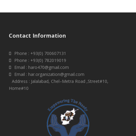
Contact Information
Phone : +93(0) 700607131
Phone : +93(0) 782019019
Email : haro470@gmail.com
Email : har.organization@gmail.com
Address : Jalalabad, Chel–Metra Road ,Street#10,
Home#10