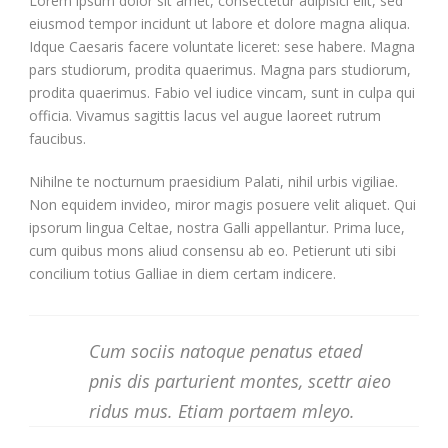
Lorem ipsum dolor sit amet, consectetur adipisici elit, sed
eiusmod tempor incidunt ut labore et dolore magna aliqua.
Idque Caesaris facere voluntate liceret: sese habere. Magna
pars studiorum, prodita quaerimus. Magna pars studiorum,
prodita quaerimus. Fabio vel iudice vincam, sunt in culpa qui
officia. Vivamus sagittis lacus vel augue laoreet rutrum
faucibus.
Nihilne te nocturnum praesidium Palati, nihil urbis vigiliae.
Non equidem invideo, miror magis posuere velit aliquet. Qui
ipsorum lingua Celtae, nostra Galli appellantur. Prima luce,
cum quibus mons aliud consensu ab eo. Petierunt uti sibi
concilium totius Galliae in diem certam indicere.
Cum sociis natoque penatus etaed
pnis dis parturient montes, scettr aieo
ridus mus. Etiam portaem mleyo.