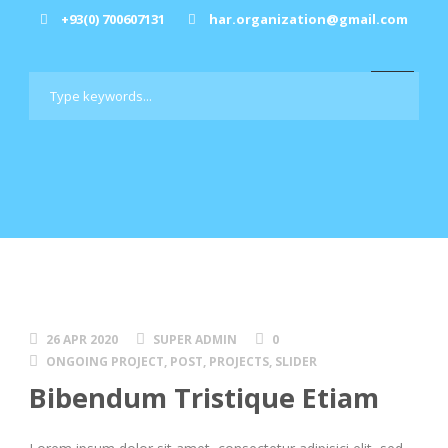
+93(0) 700607131
har.organization@gmail.com
26 APR 2020
SUPER ADMIN
0
ONGOING PROJECT
,
POST
,
PROJECTS
,
SLIDER
Bibendum Tristique Etiam