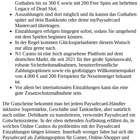
Guthaben bis zu 300 € sowie mit 200 Free Spins am beliebten
Legacy of Dead Slot.
Auszahlungen sind dort möglich und du kannst das Guthaben
später auf dein Bankkonto oder deine myPaysafecard
Mastercard übertragen.
Einzahlungen erfolgen hingegen sofort, sodass Sie umgehend
mit dem Spielen beginnen können.
In der Regel kommen Glücksspielanbieter diesem Wunsch
nur allzu gerne nach.
N1 Casino ist eine hoch angesehene Plattform auf dem
deutschen Markt, die seit 2021 für ihre große Spielauswahl,
robuste Sicherheitsmaßnahmen, benutzerfreundliche
Zahlungsoptionen sowie ein großzügiges Willkommenspaket
von 4.000 € und 200 Freispielen für Neueinsteiger bekannt
ist.
Vor allem bei internationalen Einzahlungen kann das eine
gute Zusatzschutzmaßnahme sein.
Die Gutscheine bekommt man bei jedem Paysafecard-Händler
inklusive Supermärkte, Geschäfte und Tankstellen, aber natürlich
auch online. Debitkarte zu transferieren, verwendet Paysafecard ein
Gutscheinszsteme. In der oben stehenden Auflistung erfährst du, in
welchen Online Casinos du problemlos mit der Paysafecard
Einzahlungen tätigen können. Innerhalb weniger Jahre hat sich die
Paysafecard als Zahlungsoption für Gamer, Online-Shopper und