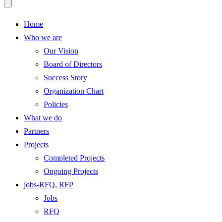
Home
Who we are
Our Vision
Board of Directors
Success Story
Organization Chart
Policies
What we do
Partners
Projects
Completed Projects
Ongoing Projects
jobs-RFQ, RFP
Jobs
RFQ