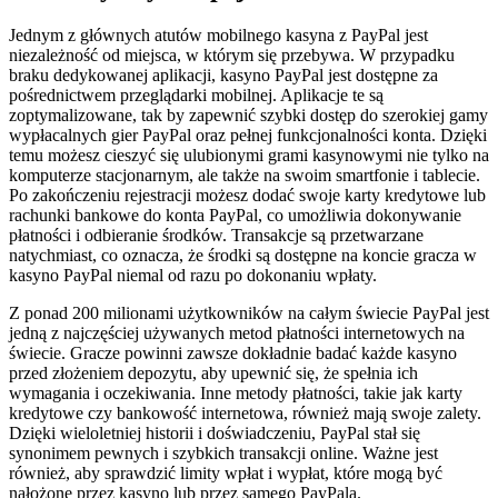
Jednym z głównych atutów mobilnego kasyna z PayPal jest
niezależność od miejsca, w którym się przebywa. W przypadku
braku dedykowanej aplikacji, kasyno PayPal jest dostępne za
pośrednictwem przeglądarki mobilnej. Aplikacje te są
zoptymalizowane, tak by zapewnić szybki dostęp do szerokiej gamy
wypłacalnych gier PayPal oraz pełnej funkcjonalności konta. Dzięki
temu możesz cieszyć się ulubionymi grami kasynowymi nie tylko na
komputerze stacjonarnym, ale także na swoim smartfonie i tablecie.
Po zakończeniu rejestracji możesz dodać swoje karty kredytowe lub
rachunki bankowe do konta PayPal, co umożliwia dokonywanie
płatności i odbieranie środków. Transakcje są przetwarzane
natychmiast, co oznacza, że środki są dostępne na koncie gracza w
kasyno PayPal niemal od razu po dokonaniu wpłaty.
Z ponad 200 milionami użytkowników na całym świecie PayPal jest
jedną z najczęściej używanych metod płatności internetowych na
świecie. Gracze powinni zawsze dokładnie badać każde kasyno
przed złożeniem depozytu, aby upewnić się, że spełnia ich
wymagania i oczekiwania. Inne metody płatności, takie jak karty
kredytowe czy bankowość internetowa, również mają swoje zalety.
Dzięki wieloletniej historii i doświadczeniu, PayPal stał się
synonimem pewnych i szybkich transakcji online. Ważne jest
również, aby sprawdzić limity wpłat i wypłat, które mogą być
nałożone przez kasyno lub przez samego PayPala.