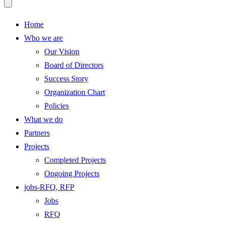
Home
Who we are
Our Vision
Board of Directors
Success Story
Organization Chart
Policies
What we do
Partners
Projects
Completed Projects
Ongoing Projects
jobs-RFQ, RFP
Jobs
RFQ