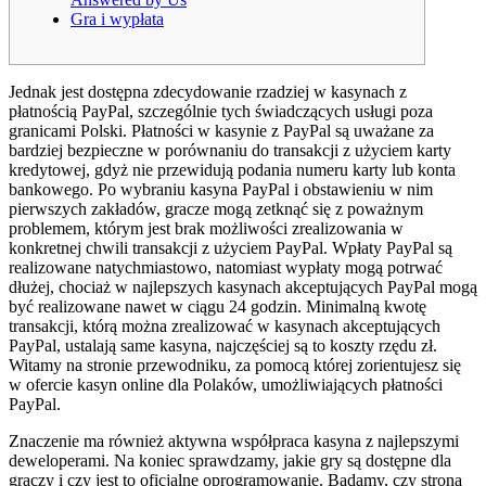
Gra i wypłata
Jednak jest dostępna zdecydowanie rzadziej w kasynach z
płatnością PayPal, szczególnie tych świadczących usługi poza
granicami Polski. Płatności w kasynie z PayPal są uważane za
bardziej bezpieczne w porównaniu do transakcji z użyciem karty
kredytowej, gdyż nie przewidują podania numeru karty lub konta
bankowego. Po wybraniu kasyna PayPal i obstawieniu w nim
pierwszych zakładów, gracze mogą zetknąć się z poważnym
problemem, którym jest brak możliwości zrealizowania w
konkretnej chwili transakcji z użyciem PayPal. Wpłaty PayPal są
realizowane natychmiastowo, natomiast wypłaty mogą potrwać
dłużej, chociaż w najlepszych kasynach akceptujących PayPal mogą
być realizowane nawet w ciągu 24 godzin. Minimalną kwotę
transakcji, którą można zrealizować w kasynach akceptujących
PayPal, ustalają same kasyna, najczęściej są to koszty rzędu zł.
Witamy na stronie przewodniku, za pomocą której zorientujesz się
w ofercie kasyn online dla Polaków, umożliwiających płatności
PayPal.
Znaczenie ma również aktywna współpraca kasyna z najlepszymi
deweloperami. Na koniec sprawdzamy, jakie gry są dostępne dla
graczy i czy jest to oficjalne oprogramowanie. Badamy, czy strona