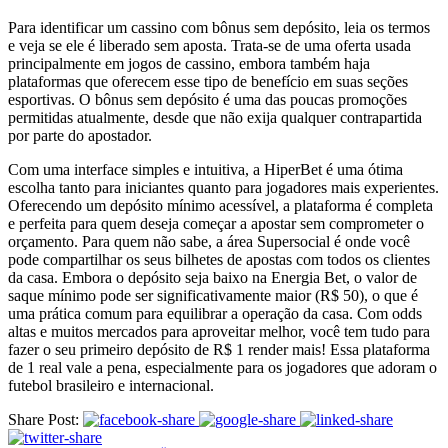
Para identificar um cassino com bônus sem depósito, leia os termos
e veja se ele é liberado sem aposta. Trata-se de uma oferta usada
principalmente em jogos de cassino, embora também haja
plataformas que oferecem esse tipo de benefício em suas seções
esportivas. O bônus sem depósito é uma das poucas promoções
permitidas atualmente, desde que não exija qualquer contrapartida
por parte do apostador.
Com uma interface simples e intuitiva, a HiperBet é uma ótima
escolha tanto para iniciantes quanto para jogadores mais experientes.
Oferecendo um depósito mínimo acessível, a plataforma é completa
e perfeita para quem deseja começar a apostar sem comprometer o
orçamento. Para quem não sabe, a área Supersocial é onde você
pode compartilhar os seus bilhetes de apostas com todos os clientes
da casa. Embora o depósito seja baixo na Energia Bet, o valor de
saque mínimo pode ser significativamente maior (R$ 50), o que é
uma prática comum para equilibrar a operação da casa. Com odds
altas e muitos mercados para aproveitar melhor, você tem tudo para
fazer o seu primeiro depósito de R$ 1 render mais! Essa plataforma
de 1 real vale a pena, especialmente para os jogadores que adoram o
futebol brasileiro e internacional.
Share Post: