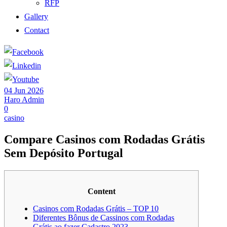
RFP
Gallery
Contact
04 Jun 2026
Haro Admin
0
casino
Compare Casinos com Rodadas Grátis
Sem Depósito Portugal
Content
Casinos com Rodadas Grátis – TOP 10
Diferentes Bônus de Cassinos com Rodadas
Grátis ao fazer Cadastro 2023