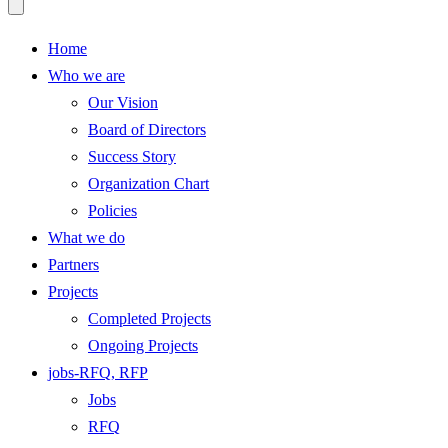
Home
Who we are
Our Vision
Board of Directors
Success Story
Organization Chart
Policies
What we do
Partners
Projects
Completed Projects
Ongoing Projects
jobs-RFQ, RFP
Jobs
RFQ