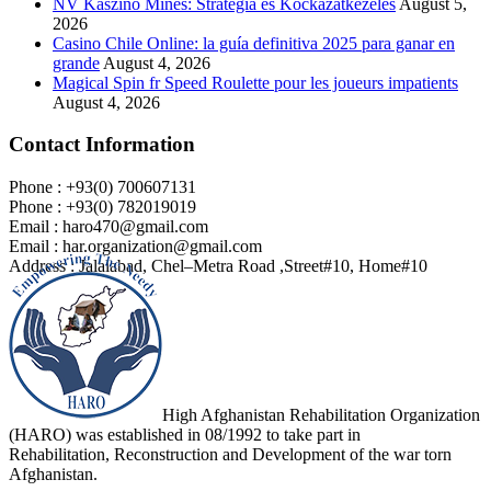
NV Kaszino Mines: Stratégia és Kockázatkezelés
August 5,
2026
Casino Chile Online: la guía definitiva 2025 para ganar en
grande
August 4, 2026
Magical Spin fr Speed Roulette pour les joueurs impatients
August 4, 2026
Contact Information
Phone : +93(0) 700607131
Phone : +93(0) 782019019
Email : haro470@gmail.com
Email : har.organization@gmail.com
Address : Jalalabad, Chel–Metra Road ,Street#10, Home#10
High Afghanistan Rehabilitation Organization
(HARO) was established in 08/1992 to take part in
Rehabilitation, Reconstruction and Development of the war torn
Afghanistan.