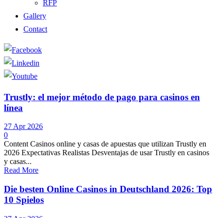
RFP
Gallery
Contact
Trustly: el mejor método de pago para casinos en
línea
27 Apr 2026
0
Content Casinos online y casas de apuestas que utilizan Trustly en
2026 Expectativas Realistas Desventajas de usar Trustly en casinos
y casas...
Read More
Die besten Online Casinos in Deutschland 2026: Top
10 Spielos