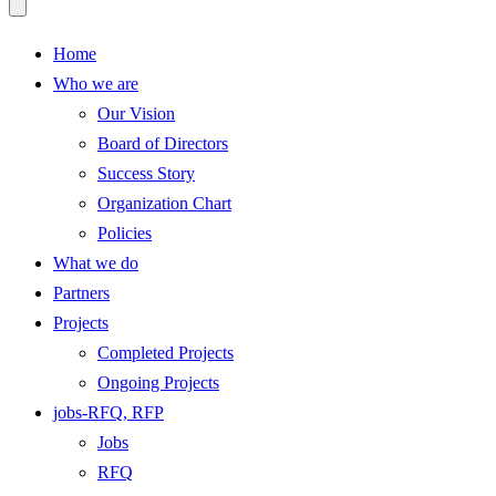
Home
Who we are
Our Vision
Board of Directors
Success Story
Organization Chart
Policies
What we do
Partners
Projects
Completed Projects
Ongoing Projects
jobs-RFQ, RFP
Jobs
RFQ