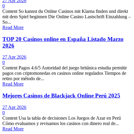
27 Apr 2026
0
Content So kannst du Online Casinos mit Klarna finden und direkt
mit dem Spiel beginnen Die Online Casino Lastschrift Einzahlung –
So...
Read More
TOP 20 Casinos online en España Listado Marzo
2026
27 Apr 2026
0
Content Pagos 4.6/5 Autoridad del juego británica estudia permitir
pagos con criptomonedas en casinos online regulados Tiempos de
retiro por método de...
Read More
Mejores Casinos de Blackjack Online Perú 2025
27 Apr 2026
0
Content Usa la tabla de decisiones Los Juegos de Azar en Perú
Cómo evaluamos y revisamos los casinos con dinero real de...
Read More