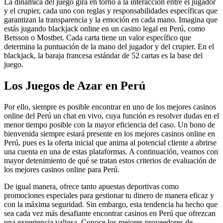
La dinámica del juego gira en torno a la interacción entre el jugador
y el crupier, cada uno con reglas y responsabilidades específicas que
garantizan la transparencia y la emoción en cada mano. Imagina que
estás jugando blackjack online en un casino legal en Perú, como
Betsson o Mostbet. Cada carta tiene un valor específico que
determina la puntuación de la mano del jugador y del crupier. En el
blackjack, la baraja francesa estándar de 52 cartas es la base del
juego.
Los Juegos de Azar en Perú
Por ello, siempre es posible encontrar en uno de los mejores casinos
online del Perú un chat en vivo, cuya función es resolver dudas en el
menor tiempo posible con la mayor eficiencia del caso. Un bono de
bienvenida siempre estará presente en los mejores casinos online en
Perú, pues es la oferta inicial que anima al potencial cliente a abrirse
una cuenta en una de estas plataformas. A continuación, veamos con
mayor detenimiento de qué se tratan estos criterios de evaluación de
los mejores casinos online para Perú.
De igual manera, ofrece tanto apuestas deportivas como
promociones especiales para gestionar tu dinero de manera eficaz y
con la máxima seguridad. Sin embargo, esta tendencia ha hecho que
sea cada vez más desafiante encontrar casinos en Perú que ofrezcan
una experiencia valiosa. Conoce los mejores proveedores de