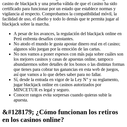
casino de blackjack y una prueba válida de que el casino ha sido
certificado para funcionar por un estado que establece normas y
vigilancia al respecto. Comprobamos la compatibilidad móvil, la
facilidad de uso, el diseño y todo lo demás que te permita jugar al
blackjack sobre la marcha.
A pesar de los avances, la regulación del blackjack online en
Perú enfrenta desafíos constantes.
No atodo el mundo le gusta apostar dinero real en el casino;
algunos sólo juegan por la emoción de las cartas.
No nos vamos a poner espesos con más paja sobre cuáles son
los mejores casinos y casas de apuestas online, tampoco
abundaremos sobre detalles de los bonos o las distintas formas
que tienes para cobrar tus ganancias en esta web de juegos,
así que vamos a lo que debes saber para no fallar.
Sí, desde la entrada en vigor de la Ley N° y su reglamento,
jugar blackjack online en casinos autorizados por
MINCETUR es legal y seguro.
Conocer rangos evita sorpresas cuando quieras subir la
apuesta.
&#128179; ¿Cómo funcionan los retiros
en los casinos online?