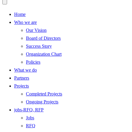
Home
Who we are
Our Vision
Board of Directors
Success Story
Organization Chart
Policies
What we do
Partners
Projects
Completed Projects
Ongoing Projects
jobs-RFQ, RFP
Jobs
RFQ