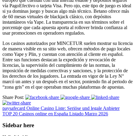
europeo que cuentan con una interfaz estable y depósitos seguros
vía PagoEfectivo o tarjeta Visa. Pero ojo, este tipo de juego es ideal
si ya dominas juego y buscas algo más técnico. Betano ofrece más
de 60 mesas virtuales de blackjack clásico, con depósitos
instantáneos vía Yape. La transparencia en sus términos sobre el
porcentaje que cada apuesta aporta al rollover brinda confianza al
usar promociones en operadores regulados.
Los casinos autorizados por MINCETUR suelen mostrar su licencia
de manera visible en su sitio web, ofrecen métodos de pago locales
como Yape y Plin, y cuentan con atención al cliente en español.
Entre sus funciones destacan la expedición y revocación de
licencias, la supervisión del cumplimiento de las normas, la
imposición de medidas correctivas y sanciones, y la protección de
los derechos de los jugadores. La entrada en vigor de la Ley N°
marcó un antes y un después en el sector, poniendo fin al periodo de
“zona gris” en el que operaban muchas plataformas de apuestas.
Share Post:
paysafecard Online Casino Liste: Seriöse und legale Anbieter
TOP 20 Casinos online en España Listado Marzo 2026
Sidebar here