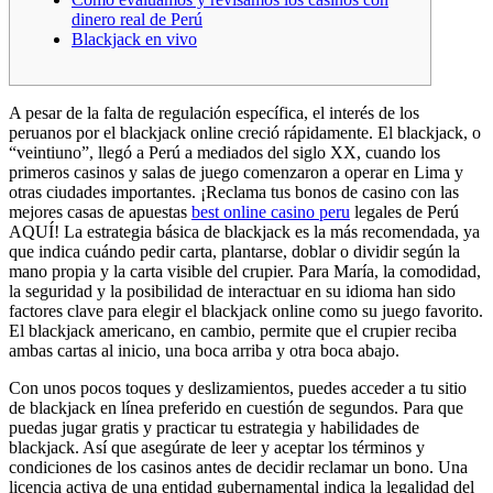
dinero real de Perú
Blackjack en vivo
A pesar de la falta de regulación específica, el interés de los
peruanos por el blackjack online creció rápidamente. El blackjack, o
“veintiuno”, llegó a Perú a mediados del siglo XX, cuando los
primeros casinos y salas de juego comenzaron a operar en Lima y
otras ciudades importantes. ¡Reclama tus bonos de casino con las
mejores casas de apuestas
best online casino peru
legales de Perú
AQUÍ! La estrategia básica de blackjack es la más recomendada, ya
que indica cuándo pedir carta, plantarse, doblar o dividir según la
mano propia y la carta visible del crupier. Para María, la comodidad,
la seguridad y la posibilidad de interactuar en su idioma han sido
factores clave para elegir el blackjack online como su juego favorito.
El blackjack americano, en cambio, permite que el crupier reciba
ambas cartas al inicio, una boca arriba y otra boca abajo.
Con unos pocos toques y deslizamientos, puedes acceder a tu sitio
de blackjack en línea preferido en cuestión de segundos. Para que
puedas jugar gratis y practicar tu estrategia y habilidades de
blackjack. Así que asegúrate de leer y aceptar los términos y
condiciones de los casinos antes de decidir reclamar un bono. Una
licencia activa de una entidad gubernamental indica la legalidad del