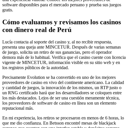
software disponibles para el mercado peruano y prueba sus juegos
gratis.
Cómo evaluamos y revisamos los casinos
con dinero real de Perú
Lucía contacta al soporte del casino y, al no recibir respuesta,
presenta una queja ante MINCETUR. Después de varias semanas
de juego, solicita un retiro de sus ganancias, pero el operador
demora más de lo habitual. Verifica que el casino cuente con licencia
vigente de MINCETUR, información visible en su sitio web y en
los registros públicos de la autoridad.
Precisamente Evolution se ha convertido en uno de los mejores
proveedores de casino en vivo del continente americano. La calidad
y cantidad de juegos, la innovación de los mismos, un RTP justo o
un RNG certificado hará que los desarrolladores se coloquen entre
los más destacados. Lejos de ser una cuestión meramente técnica,
los proveedores de software de casino en línea son un elemento
reputacional más.
En mi experiencia, los retiros se procesaron en menos de 6 horas, lo
que me dio confianza. En Betsson encontré mesas de blackjack