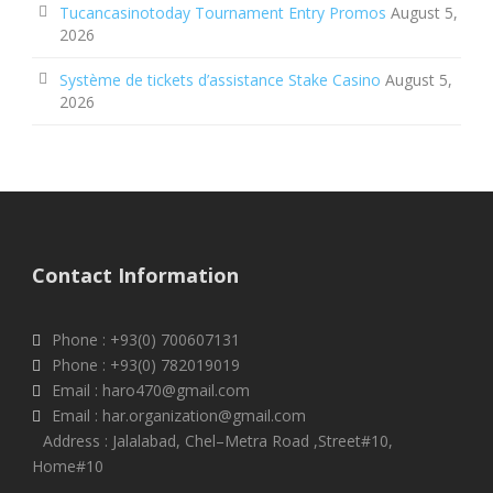
Tucancasinotoday Tournament Entry Promos
August 5,
2026
Système de tickets d’assistance Stake Casino
August 5,
2026
Contact Information
Phone : +93(0) 700607131
Phone : +93(0) 782019019
Email : haro470@gmail.com
Email : har.organization@gmail.com
Address : Jalalabad, Chel–Metra Road ,Street#10,
Home#10