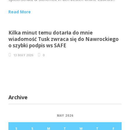
Read More
Kilka minut temu dotarła do mnie
wiadomość Tusk zwraca się do Nawrockiego
o szybki podpis ws SAFE
13 MAY 2026
0
Archive
MAY 2026
S
S
M
T
W
T
F