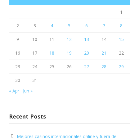
1
2
3
4
5
6
7
8
9
10
11
12
13
14
15
16
17
18
19
20
21
22
23
24
25
26
27
28
29
30
31
« Apr
Jun »
Recent Posts
Mejores casinos internacionales online y fuera de