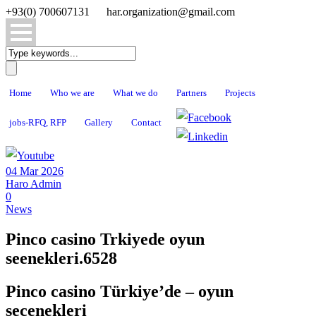
+93(0) 700607131
har.organization@gmail.com
Home
Who we are
What we do
Partners
Projects
jobs-RFQ, RFP
Gallery
Contact
04 Mar 2026
Haro Admin
0
News
Pinco casino Trkiyede oyun
seenekleri.6528
Pinco casino Türkiye’de – oyun
seçenekleri