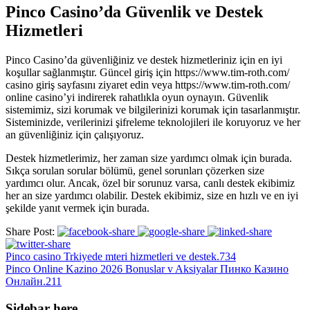
Pinco Casino’da Güvenlik ve Destek
Hizmetleri
Pinco Casino’da güvenliğiniz ve destek hizmetleriniz için en iyi
koşullar sağlanmıştır. Güncel giriş için https://www.tim-roth.com/
casino giriş sayfasını ziyaret edin veya https://www.tim-roth.com/
online casino’yi indirerek rahatlıkla oyun oynayın. Güvenlik
sistemimiz, sizi korumak ve bilgilerinizi korumak için tasarlanmıştır.
Sisteminizde, verilerinizi şifreleme teknolojileri ile koruyoruz ve her
an güvenliğiniz için çalışıyoruz.
Destek hizmetlerimiz, her zaman size yardımcı olmak için burada.
Sıkça sorulan sorular bölümü, genel sorunları çözerken size
yardımcı olur. Ancak, özel bir sorunuz varsa, canlı destek ekibimiz
her an size yardımcı olabilir. Destek ekibimiz, size en hızlı ve en iyi
şekilde yanıt vermek için burada.
Share Post:
Pinco casino Trkiyede mteri hizmetleri ve destek.734
Pinco Online Kazino 2026 Bonuslar v Aksiyalar Пинко Казино
Онлайн.211
Sidebar here