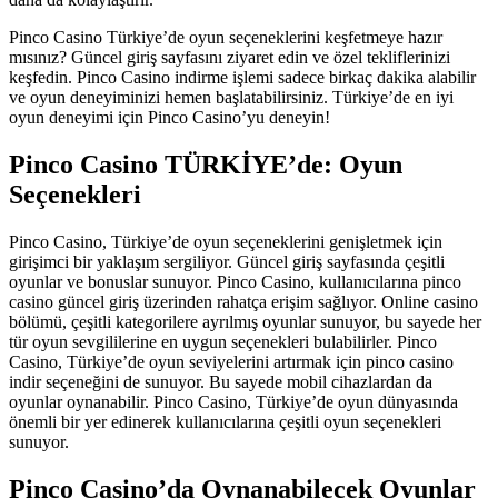
Pinco Casino Türkiye’de oyun seçeneklerini keşfetmeye hazır
mısınız? Güncel giriş sayfasını ziyaret edin ve özel tekliflerinizi
keşfedin. Pinco Casino indirme işlemi sadece birkaç dakika alabilir
ve oyun deneyiminizi hemen başlatabilirsiniz. Türkiye’de en iyi
oyun deneyimi için Pinco Casino’yu deneyin!
Pinco Casino TÜRKİYE’de: Oyun
Seçenekleri
Pinco Casino, Türkiye’de oyun seçeneklerini genişletmek için
girişimci bir yaklaşım sergiliyor. Güncel giriş sayfasında çeşitli
oyunlar ve bonuslar sunuyor. Pinco Casino, kullanıcılarına pinco
casino güncel giriş üzerinden rahatça erişim sağlıyor. Online casino
bölümü, çeşitli kategorilere ayrılmış oyunlar sunuyor, bu sayede her
tür oyun sevgililerine en uygun seçenekleri bulabilirler. Pinco
Casino, Türkiye’de oyun seviyelerini artırmak için pinco casino
indir seçeneğini de sunuyor. Bu sayede mobil cihazlardan da
oyunlar oynanabilir. Pinco Casino, Türkiye’de oyun dünyasında
önemli bir yer edinerek kullanıcılarına çeşitli oyun seçenekleri
sunuyor.
Pinco Casino’da Oynanabilecek Oyunlar