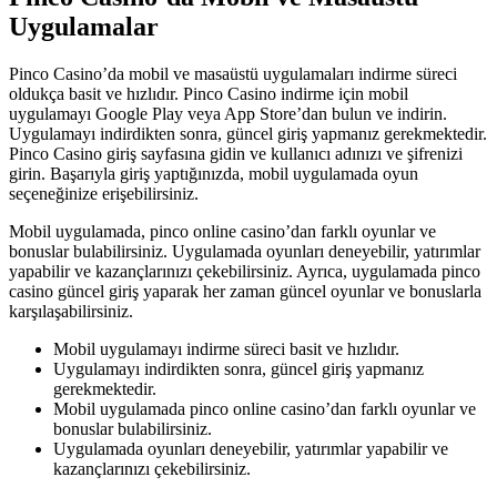
Uygulamalar
Pinco Casino’da mobil ve masaüstü uygulamaları indirme süreci
oldukça basit ve hızlıdır. Pinco Casino indirme için mobil
uygulamayı Google Play veya App Store’dan bulun ve indirin.
Uygulamayı indirdikten sonra, güncel giriş yapmanız gerekmektedir.
Pinco Casino giriş sayfasına gidin ve kullanıcı adınızı ve şifrenizi
girin. Başarıyla giriş yaptığınızda, mobil uygulamada oyun
seçeneğinize erişebilirsiniz.
Mobil uygulamada, pinco online casino’dan farklı oyunlar ve
bonuslar bulabilirsiniz. Uygulamada oyunları deneyebilir, yatırımlar
yapabilir ve kazançlarınızı çekebilirsiniz. Ayrıca, uygulamada pinco
casino güncel giriş yaparak her zaman güncel oyunlar ve bonuslarla
karşılaşabilirsiniz.
Mobil uygulamayı indirme süreci basit ve hızlıdır.
Uygulamayı indirdikten sonra, güncel giriş yapmanız
gerekmektedir.
Mobil uygulamada pinco online casino’dan farklı oyunlar ve
bonuslar bulabilirsiniz.
Uygulamada oyunları deneyebilir, yatırımlar yapabilir ve
kazançlarınızı çekebilirsiniz.