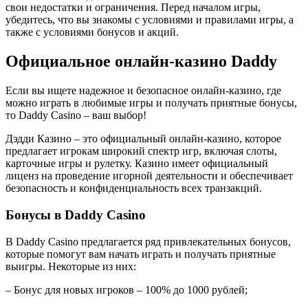
свои недостатки и ограничения. Перед началом игры,
убедитесь, что вы знакомы с условиями и правилами игры, а
также с условиями бонусов и акций.
Официальное онлайн-казино Daddy
Если вы ищете надежное и безопасное онлайн-казино, где
можно играть в любимые игры и получать приятные бонусы,
то Daddy Casino – ваш выбор!
Дэдди Казино – это официальный онлайн-казино, которое
предлагает игрокам широкий спектр игр, включая слоты,
карточные игры и рулетку. Казино имеет официальный
лиценз на проведение игорной деятельности и обеспечивает
безопасность и конфиденциальность всех транзакций.
Бонусы в Daddy Casino
В Daddy Casino предлагается ряд привлекательных бонусов,
которые помогут вам начать играть и получать приятные
выигры. Некоторые из них:
– Бонус для новых игроков – 100% до 1000 рублей;