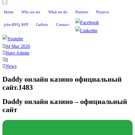
Home
Who we are
What we do
Partners
Projects
jobs-RFQ, RFP
Gallery
Contact
04 Mar 2026
Haro Admin
0
News
Daddy онлайн казино официальный
сайт.1483
Daddy онлайн казино – официальный
сайт