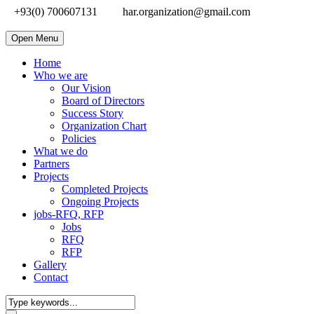
+93(0) 700607131
har.organization@gmail.com
Open Menu
Home
Who we are
Our Vision
Board of Directors
Success Story
Organization Chart
Policies
What we do
Partners
Projects
Completed Projects
Ongoing Projects
jobs-RFQ, RFP
Jobs
RFQ
RFP
Gallery
Contact