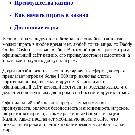
Преимущества казино
Как начать играть в казино
Доступные игры
Если вы ищете надежное и безопасное онлайн-казино, где
можно играть в любое время и из любой точки мира, то Daddy
Online Casino – это ваш выбор. В этом обзоре мы рассмотрим
официальный сайт казино, его преимущества и недостатки, а
также как получить доступ к играм.
Дэдди онлайн казино – это популярная платформа, которая
предлагает игрокам более 1 000 игр, включая слоты,
карточные игры, рулетку и другие. Казино имеет
официальный сайт, который доступен на русском языке, что
делает его доступным для игроков из России и других стран.
Официальный сайт казино предлагает множество
преимуществ, включая безопасность и анонимность игроков,
широкий выбор игр, а также различные бонусы и акции.
Казино также предлагает мобильную версию сайта, что
позволяет игрокам играть в любое время и из любой точки
мира.