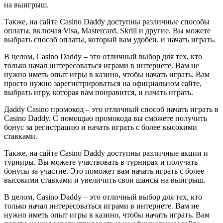
на выигрыш.
Также, на сайте Casino Daddy доступны различные способы
оплаты, включая Visa, Mastercard, Skrill и другие. Вы можете
выбрать способ оплаты, который вам удобен, и начать играть.
В целом, Casino Daddy – это отличный выбор для тех, кто
только начал интересоваться играми в интернете. Вам не
нужно иметь опыт игры в казино, чтобы начать играть. Вам
просто нужно зарегистрироваться на официальном сайте,
выбрать игру, которая вам понравится, и начать играть.
Дaddy Casino промокод – это отличный способ начать играть в
Casino Daddy. С помощью промокода вы сможете получить
бонус за регистрацию и начать играть с более высокими
ставками.
Также, на сайте Casino Daddy доступны различные акции и
турниры. Вы можете участвовать в турнирах и получать
бонусы за участие. Это поможет вам начать играть с более
высокими ставками и увеличить свои шансы на выигрыш.
В целом, Casino Daddy – это отличный выбор для тех, кто
только начал интересоваться играми в интернете. Вам не
нужно иметь опыт игры в казино, чтобы начать играть. Вам