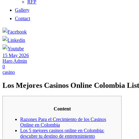
RFP
Gallery
Contact
15 May 2026
Haro Admin
0
casino
Los Mejores Casinos Online Colombia Lis
Content
Razones Para el Crecimiento de los Casinos
Online en Colombia
Los 5 mejores casinos online en Colombia:
descubre tu destino de entretenimiento