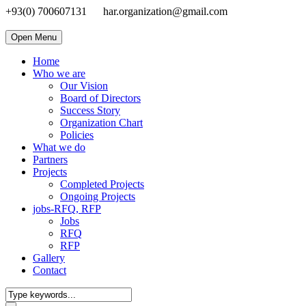
+93(0) 700607131
har.organization@gmail.com
Open Menu
Home
Who we are
Our Vision
Board of Directors
Success Story
Organization Chart
Policies
What we do
Partners
Projects
Completed Projects
Ongoing Projects
jobs-RFQ, RFP
Jobs
RFQ
RFP
Gallery
Contact