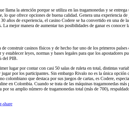
llama la atención porque se utiliza en las tragamonedas y se entrega un
e, lo que ofrece opciones de buena calidad. Genera una experiencia de ju
 30 años de experiencia, el casino Codere se ha convertido en una de l
. La mejor manera de aumentar tus posibilidades de ganar es conocer la
e construir casinos físicos y de hecho fue uno de los primeros países 
ar y establecer leyes, normas y bases legales para que los apostadores 
% del PIB.
er lugar por contar con casi 50 salas de ruleta en total, distintas vari
y jugar por los participantes. Sin embargo Rivalo no es la única opción 
ino colombiano que destaca por sus juegos de cartas, es Codere, especi
online en Colombia. Cuando se trata de las máquinas tragamonedas más
ía por su amplio número de tragamonedas total (más de 700), respalda