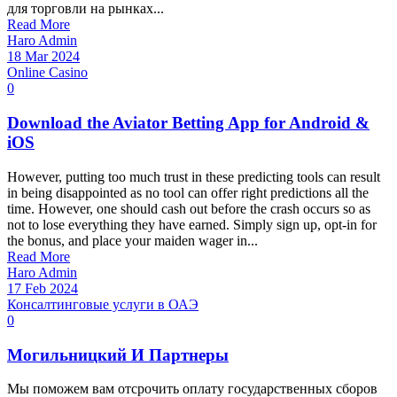
для торговли на рынках...
Read More
Haro Admin
18 Mar 2024
Online Casino
0
Download the Aviator Betting App for Android &
iOS
However, putting too much trust in these predicting tools can result
in being disappointed as no tool can offer right predictions all the
time. However, one should cash out before the crash occurs so as
not to lose everything they have earned. Simply sign up, opt-in for
the bonus, and place your maiden wager in...
Read More
Haro Admin
17 Feb 2024
Консалтинговые услуги в ОАЭ
0
Moгильницкий И Партнеры
Мы поможем вам отсрочить оплату государственных сборов