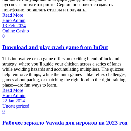
русскоязычном интернете. Сервис позволяет создавать
портфолио, оставлять отзывы и получать...
Read More
Haro Admin
13 Feb 2024
Online Casino
0
Download and play crash game from InOut
This innovative crash game offers an exciting blend of luck and
strategy, where you’ll guide your chicken across a series of lanes
while avoiding hazards and accumulating multipliers. The quizzes
help reinforce things, while the mini-games—like reflex challenges,
games about pacing, or matching the right food to the right training
phase—are fun ways to learn...
Read More
Haro Admin
22 Jan 2024
Uncategorized
0
Рабочее зеркало Vavada для игроков на 2023 год