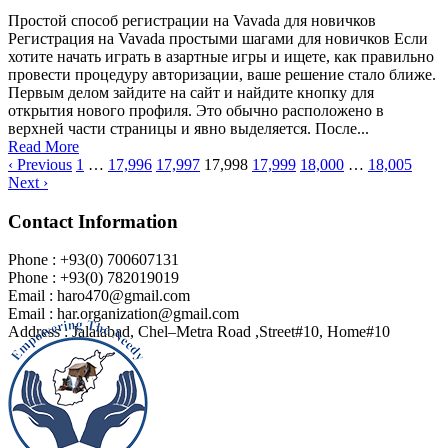
Простой способ регистрации на Vavada для новичков
Регистрация на Vavada простыми шагами для новичков Если
хотите начать играть в азартные игры и ищете, как правильно
провести процедуру авторизации, ваше решение стало ближе.
Первым делом зайдите на сайт и найдите кнопку для
открытия нового профиля. Это обычно расположено в
верхней части страницы и явно выделяется. После...
Read More
‹ Previous
1
…
17,996
17,997
17,998
17,999
18,000
…
18,005
Next ›
Contact Information
Phone : +93(0) 700607131
Phone : +93(0) 782019019
Email : haro470@gmail.com
Email : har.organization@gmail.com
Address : Jalalabad, Chel–Metra Road ,Street#10, Home#10