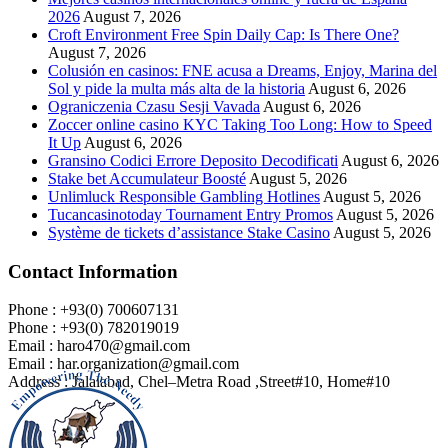
2026
August 7, 2026
Croft Environment Free Spin Daily Cap: Is There One?
August 7, 2026
Colusión en casinos: FNE acusa a Dreams, Enjoy, Marina del
Sol y pide la multa más alta de la historia
August 6, 2026
Ograniczenia Czasu Sesji Vavada
August 6, 2026
Zoccer online casino KYC Taking Too Long: How to Speed
It Up
August 6, 2026
Gransino Codici Errore Deposito Decodificati
August 6, 2026
Stake bet Accumulateur Boosté
August 5, 2026
Unlimluck Responsible Gambling Hotlines
August 5, 2026
Tucancasinotoday Tournament Entry Promos
August 5, 2026
Système de tickets d’assistance Stake Casino
August 5, 2026
Contact Information
Phone : +93(0) 700607131
Phone : +93(0) 782019019
Email : haro470@gmail.com
Email : har.organization@gmail.com
Address : Jalalabad, Chel–Metra Road ,Street#10, Home#10