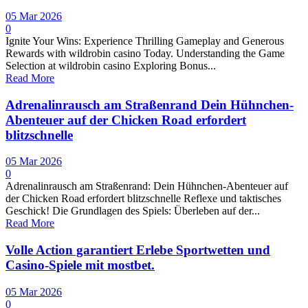
05 Mar 2026
0
Ignite Your Wins: Experience Thrilling Gameplay and Generous
Rewards with wildrobin casino Today. Understanding the Game
Selection at wildrobin casino Exploring Bonus...
Read More
Adrenalinrausch am Straßenrand Dein Hühnchen-
Abenteuer auf der Chicken Road erfordert
blitzschnelle
05 Mar 2026
0
Adrenalinrausch am Straßenrand: Dein Hühnchen-Abenteuer auf
der Chicken Road erfordert blitzschnelle Reflexe und taktisches
Geschick! Die Grundlagen des Spiels: Überleben auf der...
Read More
Volle Action garantiert Erlebe Sportwetten und
Casino-Spiele mit mostbet.
05 Mar 2026
0