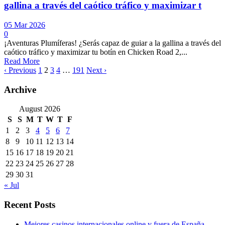
gallina a través del caótico tráfico y maximizar t
05 Mar 2026
0
¡Aventuras Plumíferas! ¿Serás capaz de guiar a la gallina a través del
caótico tráfico y maximizar tu botín en Chicken Road 2,...
Read More
‹ Previous
1
2
3
4
…
191
Next ›
Archive
August 2026
S
S
M
T
W
T
F
1
2
3
4
5
6
7
8
9
10
11
12
13
14
15
16
17
18
19
20
21
22
23
24
25
26
27
28
29
30
31
« Jul
Recent Posts
Mejores casinos internacionales online y fuera de España