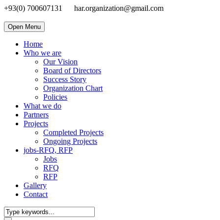
+93(0) 700607131
har.organization@gmail.com
Open Menu
Home
Who we are
Our Vision
Board of Directors
Success Story
Organization Chart
Policies
What we do
Partners
Projects
Completed Projects
Ongoing Projects
jobs-RFQ, RFP
Jobs
RFQ
RFP
Gallery
Contact