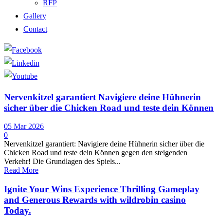
RFP
Gallery
Contact
Nervenkitzel garantiert Navigiere deine Hühnerin
sicher über die Chicken Road und teste dein Können
05 Mar 2026
0
Nervenkitzel garantiert: Navigiere deine Hühnerin sicher über die
Chicken Road und teste dein Können gegen den steigenden
Verkehr! Die Grundlagen des Spiels...
Read More
Ignite Your Wins Experience Thrilling Gameplay
and Generous Rewards with wildrobin casino
Today.